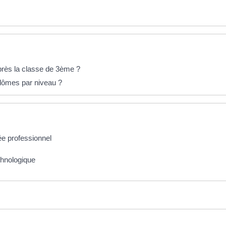
près la classe de 3ème ?
plômes par niveau ?
ée professionnel
chnologique