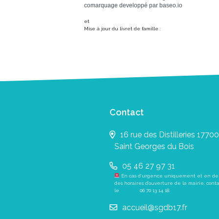
comarquage developpé par
baseo.io
et
Mise à jour du livret de famille :
Contact
16 rue des Distilleries 17700
Saint Georges du Bois
05 46 27 97 31
En cas d’urgence uniquement et en de
des horaires d’ouverture de la mairie, cont
le
06 70 13 14 18
.
accueil@sgdb17.fr