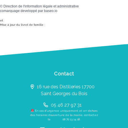
©
Direction de l'information légale et administrative
comarquage developpé par
baseo.io
et
Mise à jour du livret de famille :
Contact
16 rue des Distilleries 17700
Saint Georges du Bois
05 46 27 97 31
En cas d’urgence uniquement et en dehors
des horaires d’ouverture de la mairie, contactez
le
06 70 13 14 18
.