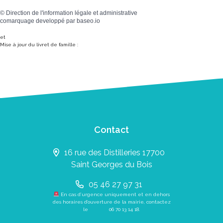
©
Direction de l'information légale et administrative
comarquage developpé par
baseo.io
et
Mise à jour du livret de famille :
Contact
16 rue des Distilleries 17700
Saint Georges du Bois
05 46 27 97 31
En cas d’urgence uniquement et en dehors
des horaires d’ouverture de la mairie, contactez
le
06 70 13 14 18
.