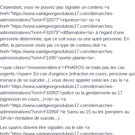
Cependant, vous ne pouvez pas signaler un contenu <a
href="https://www.saintgeorgesdubois17.com/demarches-
administratives/?xml=F32077">injurieux</a> ou <a
href="https://www.saintgeorgesdubois17.com/demarches-
administratives/?xml=F32079">diffamatoire</a> à l'égard d'une
personne déterminée, que ce soit vous ou une autre personne. En
effet, la personne visée par ce type de contenu doit <a
href="https://www.saintgeorgesdubois17.com/demarches-
administratives/?xml=F1435">porter plainte</a>.
<span class="miseenevidence">PHAROS ne traite pas les cas
urgents.</span> En cas d'urgence (infraction en cours, personne qui
menace de se suicider...), vous devez appeler selon les cas la <a
href="https://www.saintgeorgesdubois17.com/demarches-
administratives/?xml=F33953">police ou la gendarmerie au 17
(agression en cours...)</a> ou <a
href="https://www.saintgeorgesdubois17.com/demarches-
administratives/?xml=F33954">le Samu au 15 ou les pompiers au
18</a> (tentative de suicide...).
Les spams doivent être signalés via le site <a
href="https://www.saintgeorgesdubois17.com/demarches-