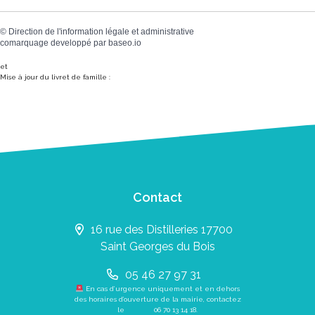
©
Direction de l'information légale et administrative
comarquage developpé par
baseo.io
et
Mise à jour du livret de famille :
Contact
16 rue des Distilleries 17700
Saint Georges du Bois
05 46 27 97 31
En cas d’urgence uniquement et en dehors
des horaires d’ouverture de la mairie, contactez
le
06 70 13 14 18
.