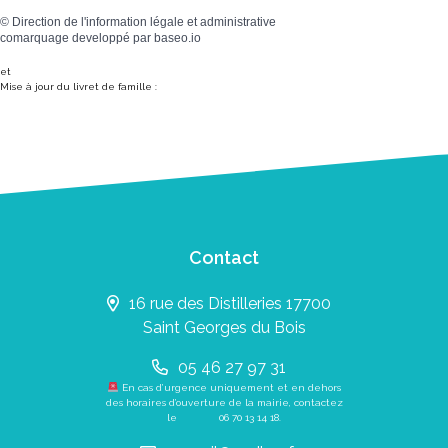
©
Direction de l'information légale et administrative
comarquage developpé par
baseo.io
et
Mise à jour du livret de famille :
Contact
16 rue des Distilleries 17700
Saint Georges du Bois
05 46 27 97 31
En cas d’urgence uniquement et en dehors
des horaires d’ouverture de la mairie, contactez
le
06 70 13 14 18
.