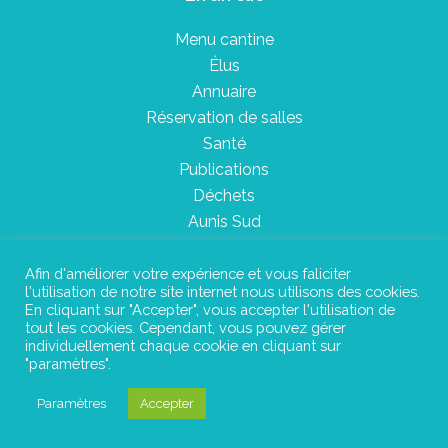
Menu cantine
Élus
Annuaire
Réservation de salles
Santé
Publications
Déchets
Aunis Sud
Afin d'améliorer votre expérience et vous faliciter
l'utilisation de notre site internet nous utilisons des cookies.
Plan du site
En cliquant sur "Accepter", vous accepter l'utilisation de
tout les cookies. Cependant, vous pouvez gérer
Mentions légales
individuellement chaque cookie en cliquant sur
"paramètres".
Confidentialité
Paramètres
Accepter
©Instant Urbain