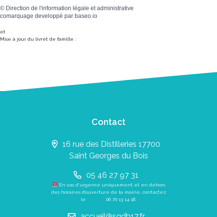
©
Direction de l'information légale et administrative
comarquage developpé par
baseo.io
et
Mise à jour du livret de famille :
Contact
16 rue des Distilleries 17700
Saint Georges du Bois
05 46 27 97 31
En cas d’urgence uniquement et en dehors
des horaires d’ouverture de la mairie, contactez
le
06 70 13 14 18
.
accueil@sgdb17.fr