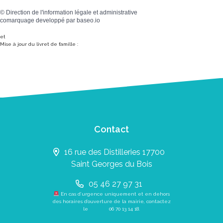
©
Direction de l'information légale et administrative
comarquage developpé par
baseo.io
et
Mise à jour du livret de famille :
Contact
16 rue des Distilleries 17700
Saint Georges du Bois
05 46 27 97 31
En cas d’urgence uniquement et en dehors
des horaires d’ouverture de la mairie, contactez
le
06 70 13 14 18
.