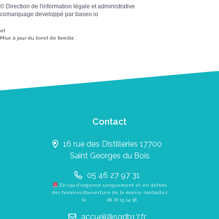
©
Direction de l'information légale et administrative
comarquage developpé par
baseo.io
et
Mise à jour du livret de famille :
Contact
16 rue des Distilleries 17700
Saint Georges du Bois
05 46 27 97 31
En cas d’urgence uniquement et en dehors
des horaires d’ouverture de la mairie, contactez
le
06 70 13 14 18
.
accueil@sgdb17.fr