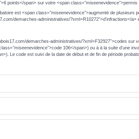
6 points</span> sur votre <span class="miseenevidence">permis pro
robatoire est <span class="miseenevidence">augmenté de plusieurs 
7.com/demarches-administratives/?xml=R10272">d'infractions</a> en
dubois17.com/demarches-administratives/?xml=F32927">codes sur vot
 class="miseenevidence">code 106</span>) ou à à la suite d'une inva
 Le code est suivi de la date de début et de fin de période probatoi