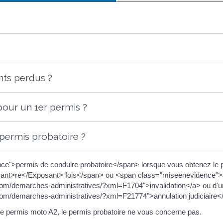
ts perdus ?
pour un 1er permis ?
 permis probatoire ?
e">permis de conduire probatoire</span> lorsque vous obtenez le
nt>re</Exposant> fois</span> ou <span class="miseenevidence">à 
com/demarches-administratives/?xml=F1704">invalidation</a> ou d'
com/demarches-administratives/?xml=F21774">annulation judiciaire<
 le permis moto A2, le permis probatoire ne vous concerne pas.