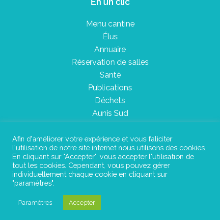
En un clic
Menu cantine
Élus
Annuaire
Réservation de salles
Santé
Publications
Déchets
Aunis Sud
Afin d'améliorer votre expérience et vous faliciter
l'utilisation de notre site internet nous utilisons des cookies.
Plan du site
En cliquant sur "Accepter", vous accepter l'utilisation de
tout les cookies. Cependant, vous pouvez gérer
Mentions légales
individuellement chaque cookie en cliquant sur
"paramètres".
Confidentialité
Paramètres
Accepter
©Instant Urbain