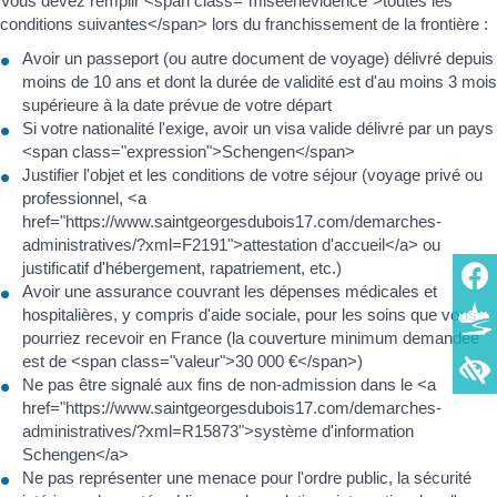
Vous devez remplir <span class="miseenevidence">toutes les
conditions suivantes</span> lors du franchissement de la frontière :
Avoir un passeport (ou autre document de voyage) délivré depuis
moins de 10 ans et dont la durée de validité est d'au moins 3 mois
supérieure à la date prévue de votre départ
Si votre nationalité l'exige, avoir un visa valide délivré par un pays
<span class="expression">Schengen</span>
Justifier l'objet et les conditions de votre séjour (voyage privé ou
professionnel, <a
href="https://www.saintgeorgesdubois17.com/demarches-
administratives/?xml=F2191">attestation d'accueil</a> ou
justificatif d'hébergement, rapatriement, etc.)
Avoir une assurance couvrant les dépenses médicales et
hospitalières, y compris d'aide sociale, pour les soins que vous
pourriez recevoir en France (la couverture minimum demandée
est de <span class="valeur">30 000 €</span>)
Ne pas être signalé aux fins de non-admission dans le <a
href="https://www.saintgeorgesdubois17.com/demarches-
administratives/?xml=R15873">système d'information
Schengen</a>
Ne pas représenter une menace pour l'ordre public, la sécurité