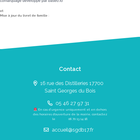
comarquage developpé par
baseo.io
et
Mise à jour du livret de famille :
Contact
16 rue des Distilleries 17700
Saint Georges du Bois
05 46 27 97 31
En cas d’urgence uniquement et en dehors
des horaires d’ouverture de la mairie, contactez
le
06 70 13 14 18
.
accueil@sgdb17.fr