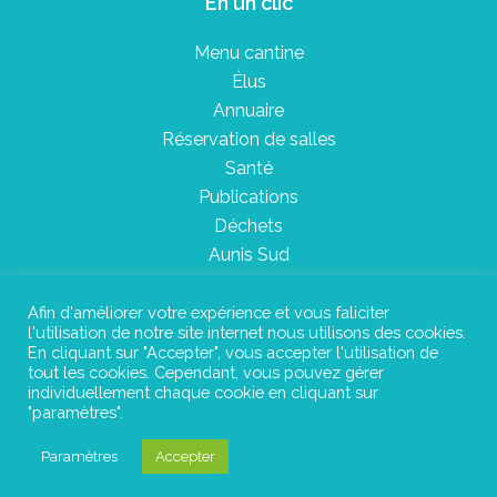
En un clic
Menu cantine
Élus
Annuaire
Réservation de salles
Santé
Publications
Déchets
Aunis Sud
Afin d'améliorer votre expérience et vous faliciter
l'utilisation de notre site internet nous utilisons des cookies.
Plan du site
En cliquant sur "Accepter", vous accepter l'utilisation de
tout les cookies. Cependant, vous pouvez gérer
Mentions légales
individuellement chaque cookie en cliquant sur
"paramètres".
Confidentialité
Paramètres
Accepter
©Instant Urbain