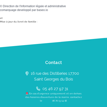
©
Direction de l'information légale et administrative
comarquage developpé par
baseo.io
et
Mise à jour du livret de famille :
Contact
16 rue des Distilleries 17700
Saint Georges du Bois
05 46 27 97 31
En cas d’urgence uniquement et en dehors
des horaires d’ouverture de la mairie, contactez
le
06 70 13 14 18
.