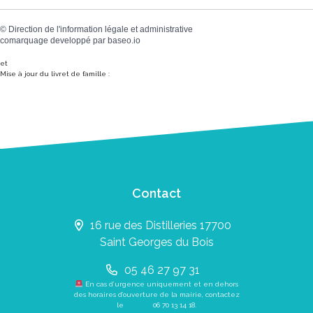
©
Direction de l'information légale et administrative
comarquage developpé par
baseo.io
et
Mise à jour du livret de famille :
Contact
16 rue des Distilleries 17700
Saint Georges du Bois
05 46 27 97 31
En cas d’urgence uniquement et en dehors
des horaires d’ouverture de la mairie, contactez
le
06 70 13 14 18
.