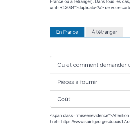
France ou à l'étranger). Dans tous les c
xml=R13034">duplicata</a> de votre carte d
En France
À l'étranger
Où et comment demander un
Pièces à fournir
Coût
<span class="miseenevidence">Attention :
href="https://www.saintgeorgesdubois17.