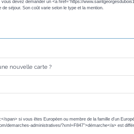
as, vous devez demander un <a href="https://www.saintgeorgesduboi
e séjour. Son coût varie selon le type et la mention.
e nouvelle carte ?
</span> si vous êtes Européen ou membre de la famille d'un Europé
com/demarches-administratives/?xml=F847">démarche</a> est différ