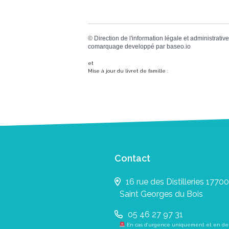
©
Direction de l'information légale et administrative
comarquage developpé par
baseo.io
et
Mise à jour du livret de famille :
Contact
16 rue des Distilleries 17700
Saint Georges du Bois
05 46 27 97 31
En cas d’urgence uniquement et en de