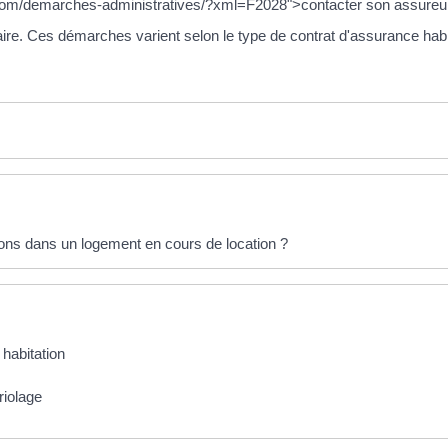
com/demarches-administratives/?xml=F2028">contacter son assureu
ire. Ces démarches varient selon le type de contrat d'assurance habita
ons dans un logement en cours de location ?
 habitation
riolage