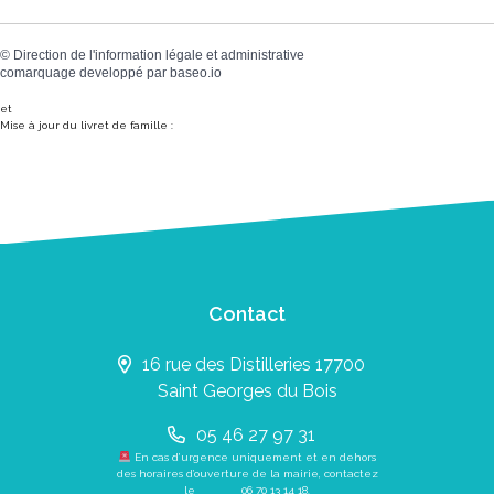
©
Direction de l'information légale et administrative
comarquage developpé par
baseo.io
et
Mise à jour du livret de famille :
Contact
16 rue des Distilleries 17700
Saint Georges du Bois
05 46 27 97 31
En cas d’urgence uniquement et en dehors
des horaires d’ouverture de la mairie, contactez
le
06 70 13 14 18
.