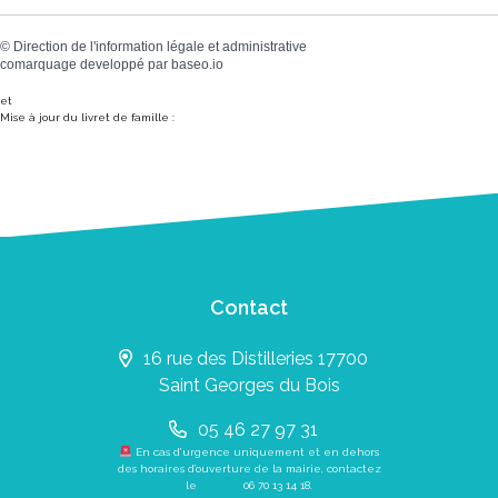
©
Direction de l'information légale et administrative
comarquage developpé par
baseo.io
et
Mise à jour du livret de famille :
Contact
16 rue des Distilleries 17700
Saint Georges du Bois
05 46 27 97 31
En cas d’urgence uniquement et en dehors
des horaires d’ouverture de la mairie, contactez
le
06 70 13 14 18
.