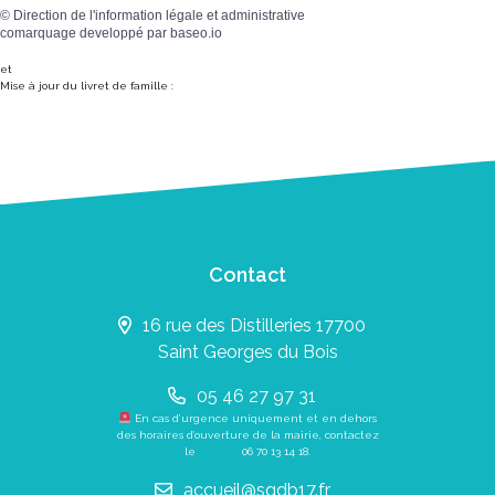
©
Direction de l'information légale et administrative
comarquage developpé par
baseo.io
et
Mise à jour du livret de famille :
Contact
16 rue des Distilleries 17700
Saint Georges du Bois
05 46 27 97 31
En cas d’urgence uniquement et en dehors
des horaires d’ouverture de la mairie, contactez
le
06 70 13 14 18
.
accueil@sgdb17.fr