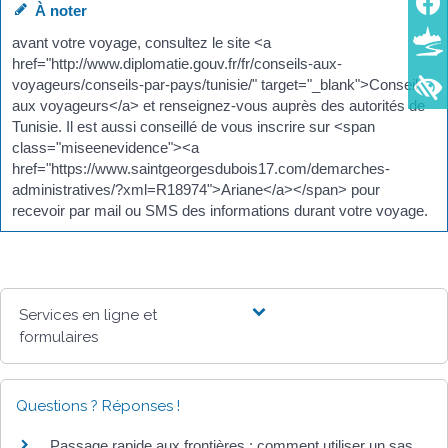
À noter
avant votre voyage, consultez le site <a
href="http://www.diplomatie.gouv.fr/fr/conseils-aux-
voyageurs/conseils-par-pays/tunisie/" target="_blank">Conseil
aux voyageurs</a> et renseignez-vous auprès des autorités de
Tunisie. Il est aussi conseillé de vous inscrire sur <span
class="miseenevidence"><a
href="https://www.saintgeorgesdubois17.com/demarches-
administratives/?xml=R18974">Ariane</a></span> pour
recevoir par mail ou SMS des informations durant votre voyage.
Services en ligne et
formulaires
Questions ? Réponses !
Passage rapide aux frontières : comment utiliser un sas