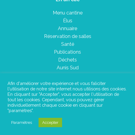
Menu cantine
Élus
Annuaire
Réservation de salles
Santé
Publications
Déchets
Aunis Sud
Afin d'améliorer votre expérience et vous faliciter
l'utilisation de notre site internet nous utilisons des cookies.
Plan du site
En cliquant sur "Accepter", vous accepter l'utilisation de
tout les cookies. Cependant, vous pouvez gérer
Mentions légales
individuellement chaque cookie en cliquant sur
"paramètres".
Confidentialité
Paramètres
Accepter
©Instant Urbain