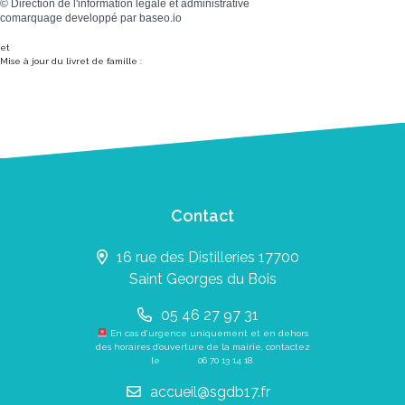
©
Direction de l'information légale et administrative
comarquage developpé par
baseo.io
et
Mise à jour du livret de famille :
Contact
16 rue des Distilleries 17700
Saint Georges du Bois
05 46 27 97 31
En cas d’urgence uniquement et en dehors
des horaires d’ouverture de la mairie, contactez
le
06 70 13 14 18
.
accueil@sgdb17.fr