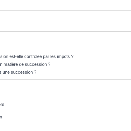
on est-elle contrôlée par les impôts ?
 en matière de succession ?
ns une succession ?
ers
on