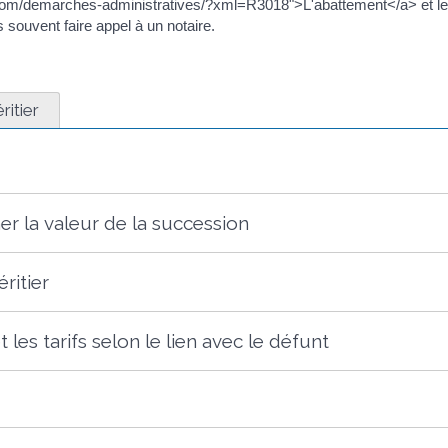
com/demarches-administratives/?xml=R3018">L'abattement</a> et le
s souvent faire appel à un notaire.
ritier
ner la valeur de la succession
ritier
les tarifs selon le lien avec le défunt