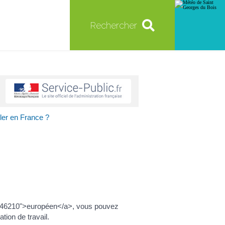
Rechercher
ller en France ?
=R46210">européen</a>, vous pouvez
tion de travail.