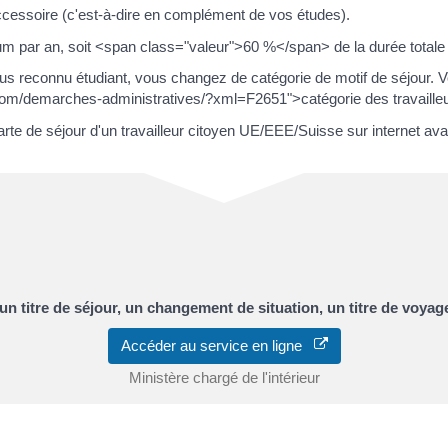
ccessoire (c'est-à-dire en complément de vos études).
 par an, soit <span class="valeur">60 %</span> de la durée totale d
us reconnu étudiant, vous changez de catégorie de motif de séjour. V
com/demarches-administratives/?xml=F2651">catégorie des travaille
 de séjour d'un travailleur citoyen UE/EEE/Suisse sur internet avant l
un titre de séjour, un changement de situation, un titre de voya
Accéder au service en ligne
Ministère chargé de l'intérieur