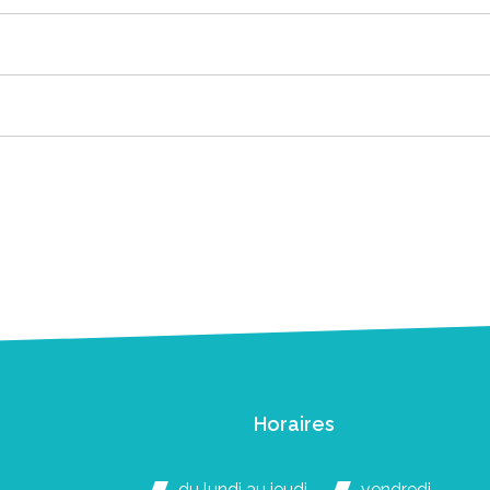
Horaires
du lundi au jeudi
vendredi