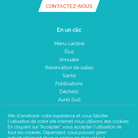
CONTACTEZ-NOUS
En un clic
Menu cantine
Élus
Annuaire
Réservation de salles
Santé
Publications
Déchets
Aunis Sud
Afin d'améliorer votre expérience et vous faliciter
l'utilisation de notre site internet nous utilisons des cookies.
Plan du site
En cliquant sur "Accepter", vous accepter l'utilisation de
tout les cookies. Cependant, vous pouvez gérer
Mentions légales
individuellement chaque cookie en cliquant sur