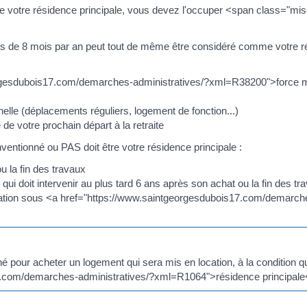
e votre résidence principale, vous devez l'occuper <span class="m
de 8 mois par an peut tout de même être considéré comme votre rés
orgesdubois17.com/demarches-administratives/?xml=R38200">force 
nnelle (déplacements réguliers, logement de fonction...)
de votre prochain départ à la retraite
entionné ou PAS doit être votre résidence principale :
u la fin des travaux
e, qui doit intervenir au plus tard 6 ans après son achat ou la fin des tr
ation sous <a href="https://www.saintgeorgesdubois17.com/demarche
né pour acheter un logement qui sera mis en location, à la condition q
.com/demarches-administratives/?xml=R1064">résidence principale</