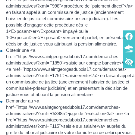
administratives/?xml=F998">procédure de "paiement direct"</a>
en faisant appel à un commissaire de justice (anciennement
huissier de justice et commissaire-priseur judiciaire). Il est
possible d'engager cette procédure dès le
1<Exposant>er</Exposant> impayé ou le
1<Exposant>er</Exposant> versement partiel, en présentant la
décision de justice vous attribuant la pension alimentaire.
Obtenir une <a
href="https://www.saintgeorgesdubois17.com/demarches-
administratives/?xml=F1850">saisie sur compte bancaire</a> ou
<a href="https://www.saintgeorgesdubois17.com/demarches-
administratives/?xml=F1751">saisie-vente</a> en faisant appel à
un commissaire de justice (anciennement huissier de justice et
commissaire-priseur judiciaire) et en présentant la décision de
justice vous attribuant la pension alimentaire
Demander au <a
href="https://www.saintgeorgesdubois17.com/demarches-
administratives/?xml=R53985">juge de l'exécution</a> une <a
href="https://www.saintgeorgesdubois17.com/demarches-
administratives/?xml=F115">saisie sur salaire</a> auprès du
greffe du tribunal judiciaire de votre domicile ou de celui qui vous