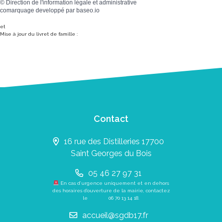
©
Direction de l'information légale et administrative
comarquage developpé par
baseo.io
et
Mise à jour du livret de famille :
Contact
16 rue des Distilleries 17700
Saint Georges du Bois
05 46 27 97 31
En cas d’urgence uniquement et en dehors
des horaires d’ouverture de la mairie, contactez
le
06 70 13 14 18
.
accueil@sgdb17.fr