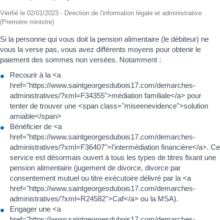
Vérifié le 02/01/2023 - Direction de l'information légale et administrative
(Première ministre)
Si la personne qui vous doit la pension alimentaire (le débiteur) ne
vous la verse pas, vous avez différents moyens pour obtenir le
paiement des sommes non versées. Notamment :
Recourir à la <a
href="https://www.saintgeorgesdubois17.com/demarches-
administratives/?xml=F34355">médiation familiale</a> pour
tenter de trouver une <span class="miseenevidence">solution
amiable</span>
Bénéficier de <a
href="https://www.saintgeorgesdubois17.com/demarches-
administratives/?xml=F36407">l'intermédiation financière</a>. Ce
service est désormais ouvert à tous les types de titres fixant une
pension alimentaire (jugement de divorce, divorce par
consentement mutuel ou titre exécutoire délivré par la <a
href="https://www.saintgeorgesdubois17.com/demarches-
administratives/?xml=R24582">Caf</a> ou la MSA).
Engager une <a
href="https://www.saintgeorgesdubois17.com/demarches-