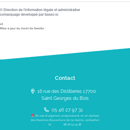
©
Direction de l'information légale et administrative
comarquage developpé par
baseo.io
et
Mise à jour du livret de famille :
Contact
16 rue des Distilleries 17700
Saint Georges du Bois
05 46 27 97 31
En cas d’urgence uniquement et en dehors
des horaires d’ouverture de la mairie, contactez
le
06 70 13 14 18
.