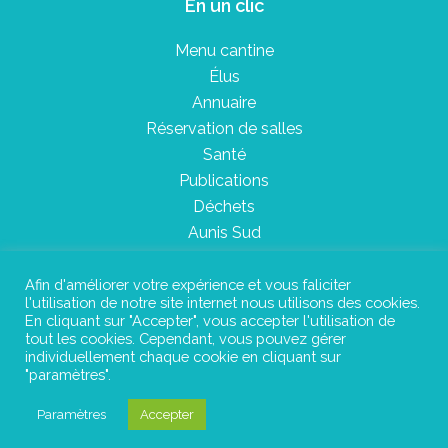
En un clic
Menu cantine
Élus
Annuaire
Réservation de salles
Santé
Publications
Déchets
Aunis Sud
Afin d'améliorer votre expérience et vous faliciter
l'utilisation de notre site internet nous utilisons des cookies.
Plan du site
En cliquant sur "Accepter", vous accepter l'utilisation de
tout les cookies. Cependant, vous pouvez gérer
Mentions légales
individuellement chaque cookie en cliquant sur
"paramètres".
Confidentialité
Paramètres
Accepter
©Instant Urbain