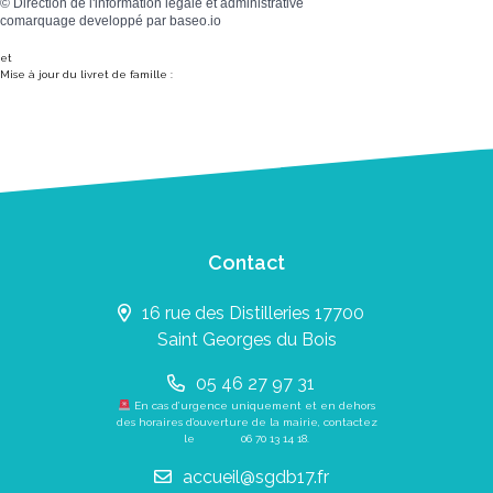
©
Direction de l'information légale et administrative
comarquage developpé par
baseo.io
et
Mise à jour du livret de famille :
Contact
16 rue des Distilleries 17700
Saint Georges du Bois
05 46 27 97 31
En cas d’urgence uniquement et en dehors
des horaires d’ouverture de la mairie, contactez
le
06 70 13 14 18
.
accueil@sgdb17.fr