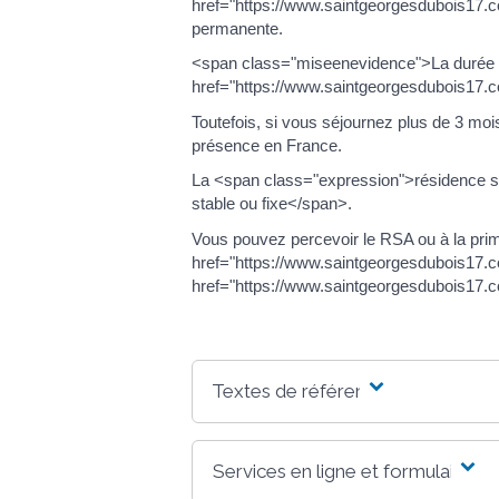
href="https://www.saintgeorgesdubois17.
permanente.
<span class="miseenevidence">La durée d
href="https://www.saintgeorgesdubois17.
Toutefois, si vous séjournez plus de 3 moi
présence en France.
La <span class="expression">résidence sta
stable ou fixe</span>.
Vous pouvez percevoir le RSA ou à la prim
href="https://www.saintgeorgesdubois17.
href="https://www.saintgeorgesdubois17
Textes de référence
Services en ligne et formulaires