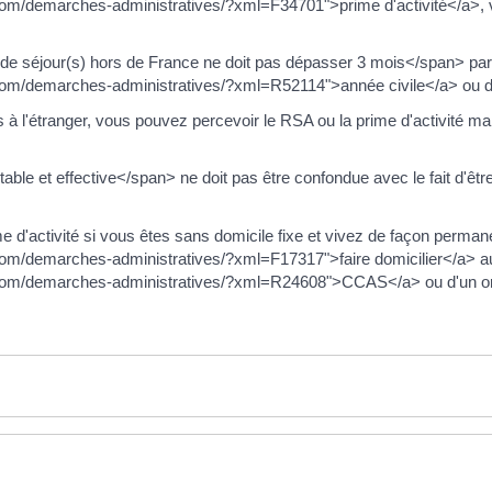
com/demarches-administratives/?xml=F34701">prime d'activité</a>, 
e séjour(s) hors de France ne doit pas dépasser 3 mois</span> pa
com/demarches-administratives/?xml=R52114">année civile</a> ou de
s à l'étranger, vous pouvez percevoir le RSA ou la prime d'activité 
ble et effective</span> ne doit pas être confondue avec le fait d'ê
e d'activité si vous êtes sans domicile fixe et vivez de façon perm
com/demarches-administratives/?xml=F17317">faire domicilier</a> a
.com/demarches-administratives/?xml=R24608">CCAS</a> ou d'un o