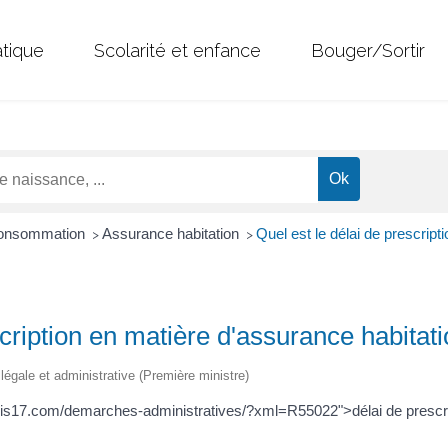
atique
Scolarité et enfance
Bouger/Sortir
 Consommation
Assurance habitation
Quel est le délai de prescript
>
>
scription en matière d'assurance habitat
n légale et administrative (Première ministre)
ois17.com/demarches-administratives/?xml=R55022">délai de prescri