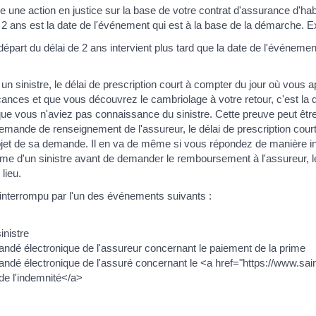
re une action en justice sur la base de votre contrat d'assurance d'hab
e 2 ans est la date de l'événement qui est à la base de la démarche. 
départ du délai de 2 ans intervient plus tard que la date de l'événeme
 sinistre, le délai de prescription court à compter du jour où vous app
nces et que vous découvrez le cambriolage à votre retour, c'est la d
ue vous n'aviez pas connaissance du sinistre. Cette preuve peut êtr
ande de renseignement de l'assureur, le délai de prescription court 
'objet de sa demande. Il en va de même si vous répondez de manière i
ime d'un sinistre avant de demander le remboursement à l'assureur, le 
lieu.
e interrompu par l'un des événements suivants :
inistre
é électronique de l'assureur concernant le paiement de la prime
dé électronique de l'assuré concernant le <a href="https://www.s
e l'indemnité</a>