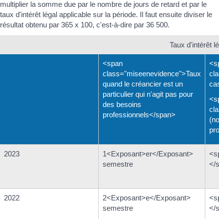
multiplier la somme due par le nombre de jours de retard et par le
taux d'intérêt légal applicable sur la période. Il faut ensuite diviser le
résultat obtenu par 365 x 100, c'est-à-dire par 36 500.
Taux d'intérêt l
<span
<s
class="miseenevidence">Taux
cl
quand le créancier est un
ca
particulier qui n'agit pas pour
<s
des besoins
cl
professionnels</span>
(n
pr
2023
1<Exposant>er</Exposant>
<s
semestre
</
2022
2<Exposant>e</Exposant>
<s
semestre
</