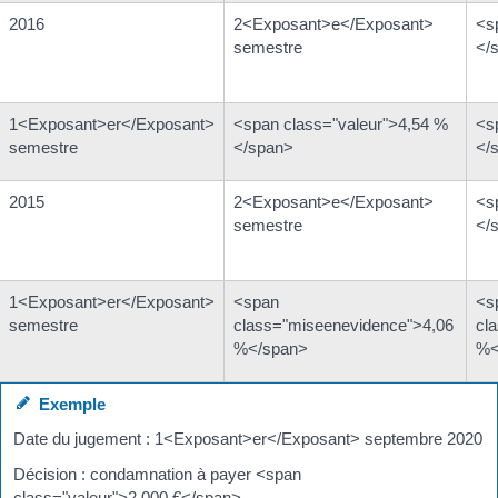
2016
2<Exposant>e</Exposant>
<s
semestre
</
1<Exposant>er</Exposant>
<span class="valeur">4,54 %
<s
semestre
</span>
</
2015
2<Exposant>e</Exposant>
<s
semestre
</
1<Exposant>er</Exposant>
<span
<s
semestre
class="miseenevidence">4,06
cl
%</span>
%<
Exemple
Date du jugement : 1<Exposant>er</Exposant> septembre 2020
Décision : condamnation à payer <span
class="valeur">2 000 €</span>