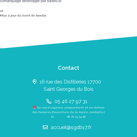
comarquage developpé par
baseo.io
et
Mise à jour du livret de famille :
Contact
16 rue des Distilleries 17700
Saint Georges du Bois
05 46 27 97 31
En cas d’urgence uniquement et en dehors
des horaires d’ouverture de la mairie, contactez
le
06 70 13 14 18
.
accueil@sgdb17.fr