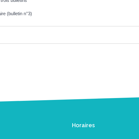
trois bulletins
re (bulletin n°3)
Horaires