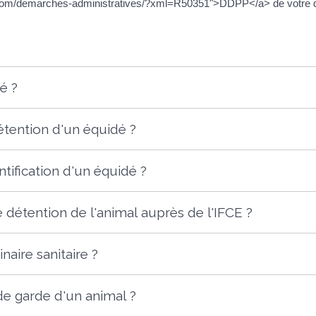
.com/demarches-administratives/?xml=R50351">DDPP</a> de votre d
é ?
étention d'un équidé ?
ntification d'un équidé ?
 détention de l'animal auprès de l'IFCE ?
aire sanitaire ?
de garde d'un animal ?