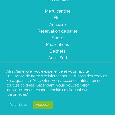
Menu cantine
Élus
Annuaire
Réservation de salles
Santé
Publications
Déchets
Aunis Sud
Afin d'améliorer votre expérience et vous faliciter
l'utilisation de notre site internet nous utilisons des cookies.
Plan du site
En cliquant sur "Accepter", vous accepter l'utilisation de
tout les cookies. Cependant, vous pouvez gérer
Mentions légales
individuellement chaque cookie en cliquant sur
"paramètres".
Confidentialité
Paramètres
Accepter
©Instant Urbain