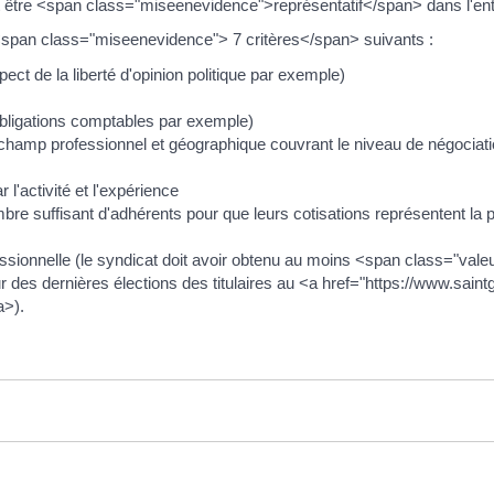
oit être <span class="miseenevidence">représentatif</span> dans l'ent
les<span class="miseenevidence"> 7 critères</span> suivants :
ct de la liberté d'opinion politique par exemple)
obligations comptables par exemple)
amp professionnel et géographique couvrant le niveau de négociatio
l'activité et l'expérience
mbre suffisant d'adhérents pour que leurs cotisations représentent la p
essionnelle (le syndicat doit avoir obtenu au moins <span class="va
 des dernières élections des titulaires au <a href="https://www.sa
a>).