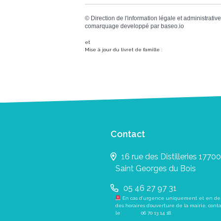
©
Direction de l'information légale et administrative
comarquage developpé par
baseo.io
et
Mise à jour du livret de famille :
Contact
16 rue des Distilleries 17700
Saint Georges du Bois
05 46 27 97 31
En cas d’urgence uniquement et en de
des horaires d’ouverture de la mairie, cont
le
06 70 13 14 18
.