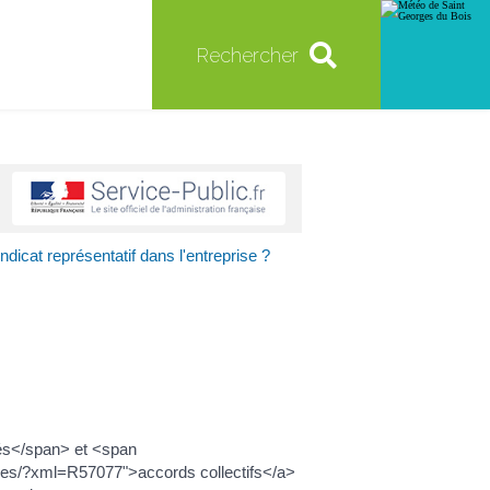
Rechercher
dicat représentatif dans l'entreprise ?
iés</span> et <span
ves/?xml=R57077">accords collectifs</a>