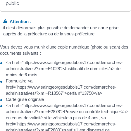
public
Attention :
il n'est désormais plus possible de demander une carte grise
auprès de la préfecture ou de la sous-préfecture.
Vous devez vous munir d'une copie numérique (photo ou scan) des
documents suivants :
<a href="https://www.saintgeorgesdubois17.com/demarches-
administratives/?xml=F1028">Justificatif de domicile</a> de
moins de 6 mois
Formulaire <a
href="https://www.saintgeorgesdubois17.com/demarches-
administratives/?xml=R13567">cerfa n°13750</a>
Carte grise originale
<a href="https://www.saintgeorgesdubois17.com/demarches-
administratives/?xml=F2878">Preuve du contrôle technique</a>
en cours de validité si le véhicule a plus de 4 ans, <a
href="https://www.saintgeorgesdubois17.com/demarches-
administratives/?xml=F2880">sauf s'il est dispensé de