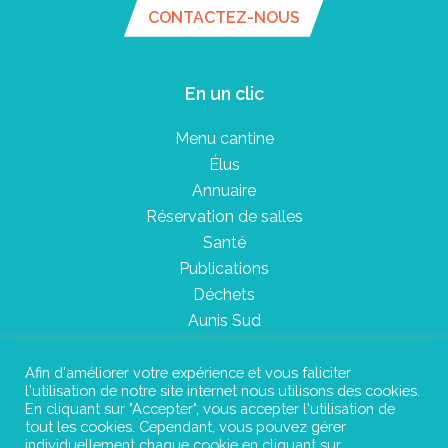
CONTACTEZ-NOUS
En un clic
Menu cantine
Élus
Annuaire
Réservation de salles
Santé
Publications
Déchets
Aunis Sud
Afin d'améliorer votre expérience et vous faliciter
l'utilisation de notre site internet nous utilisons des cookies.
Plan du site
En cliquant sur "Accepter", vous accepter l'utilisation de
tout les cookies. Cependant, vous pouvez gérer
Mentions légales
individuellement chaque cookie en cliquant sur