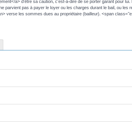
nt</a> d'être sa caution, c'est-à-dire de se porter garant pour lui. 
 ne parvient pas à payer le loyer ou les charges durant le bail, ou les 
n> verse les sommes dues au propriétaire (bailleur). <span class=