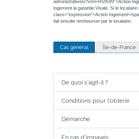
administratives/?xml=R59599">Action logeme
logement la garantie Visale. Si le locataire
class="expression">Action logement</spa
fait ensuite rembourser par le locataire.
Cas général
Île-de-France
De quoi s'agit-il ?
Conditions pour l'obtenir
Démarche
En cas d'impayés