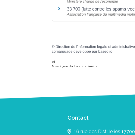
Ministère chargé de l'économie
33 700 (lutte contre les spams v
Association française du multimédia mob
©
Direction de l'information légale et administrative
comarquage developpé par
baseo.io
et
Mise à jour du livret de famille :
Contact
16 rue des Distilleries 17700