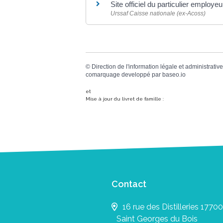
Site officiel du particulier employeu
Urssaf Caisse nationale (ex-Acoss)
©
Direction de l'information légale et administrative
comarquage developpé par
baseo.io
et
Mise à jour du livret de famille :
Contact
16 rue des Distilleries 17700
Saint Georges du Bois