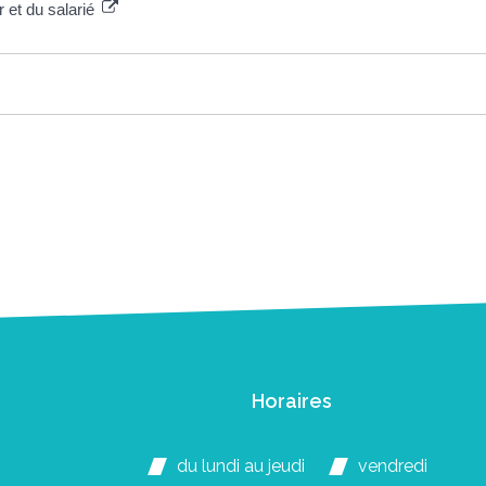
r et du salarié
Horaires
du lundi au jeudi
vendredi