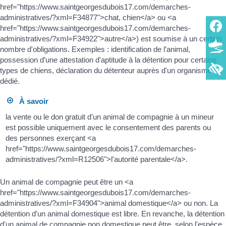
href="https://www.saintgeorgesdubois17.com/demarches-
administratives/?xml=F34877">chat, chien</a> ou <a
href="https://www.saintgeorgesdubois17.com/demarches-
administratives/?xml=F34922">autre</a>) est soumise à un certain
nombre d'obligations. Exemples : identification de l’animal,
possession d’une attestation d'aptitude à la détention pour certains
types de chiens, déclaration du détenteur auprès d'un organisme
dédié.
À savoir
la vente ou le don gratuit d'un animal de compagnie à un mineur
est possible uniquement avec le consentement des parents ou
des personnes exerçant <a
href="https://www.saintgeorgesdubois17.com/demarches-
administratives/?xml=R12506">l'autorité parentale</a>.
Un animal de compagnie peut être un <a
href="https://www.saintgeorgesdubois17.com/demarches-
administratives/?xml=F34904">animal domestique</a> ou non. La
détention d'un animal domestique est libre. En revanche, la détention
d'un animal de compagnie non domestique peut être, selon l'espèce,