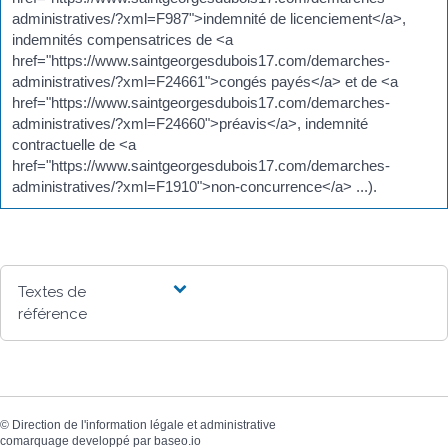
administratives/?xml=F987">indemnité de licenciement</a>,
indemnités compensatrices de <a
href="https://www.saintgeorgesdubois17.com/demarches-
administratives/?xml=F24661">congés payés</a> et de <a
href="https://www.saintgeorgesdubois17.com/demarches-
administratives/?xml=F24660">préavis</a>, indemnité
contractuelle de <a
href="https://www.saintgeorgesdubois17.com/demarches-
administratives/?xml=F1910">non-concurrence</a> ...).
Textes de
référence
©
Direction de l'information légale et administrative
comarquage developpé par
baseo.io