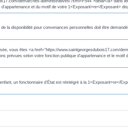
ois17.com/demarches-administratives/?xml=F544">délai</a> dans le
ue d'appartenance et du motif de votre 1<Exposant>re</Exposant> dispo
ée de la disponibilité pour convenances personnelles doit être demandé
refusée, vous êtes <a href="https://www.saintgeorgesdubois17.com/de
ns prévues selon votre fonction publique d'appartenance et le motif d
 un enfant, un fonctionnaire d'État est réintégré à la 1<Exposant>re</