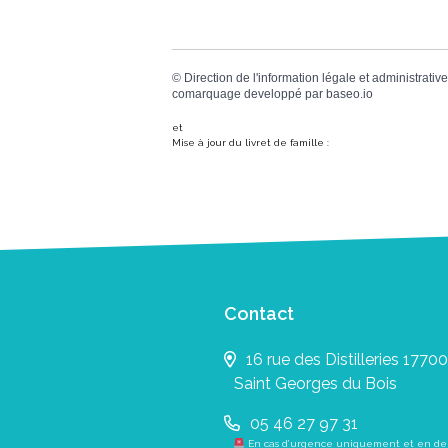
©
Direction de l'information légale et administrative
comarquage developpé par
baseo.io
et
Mise à jour du livret de famille :
Contact
16 rue des Distilleries 17700
Saint Georges du Bois
05 46 27 97 31
En cas d’urgence uniquement et en de