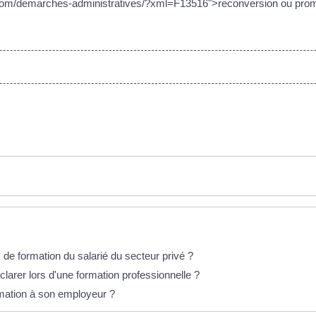
com/demarches-administratives/?xml=F13516">reconversion ou promo
s de formation du salarié du secteur privé ?
éclarer lors d'une formation professionnelle ?
rmation à son employeur ?