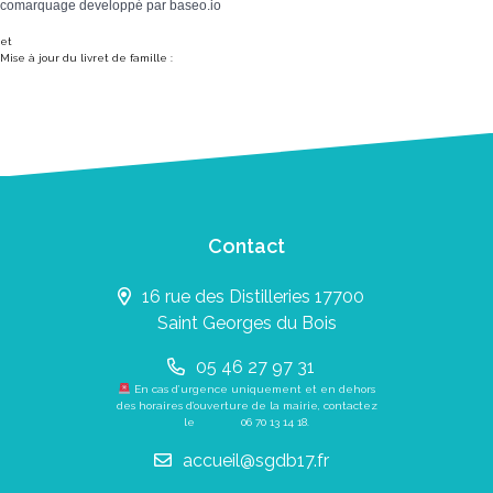
comarquage developpé par
baseo.io
et
Mise à jour du livret de famille :
Contact
16 rue des Distilleries 17700
Saint Georges du Bois
05 46 27 97 31
En cas d’urgence uniquement et en dehors
des horaires d’ouverture de la mairie, contactez
le
06 70 13 14 18
.
accueil@sgdb17.fr