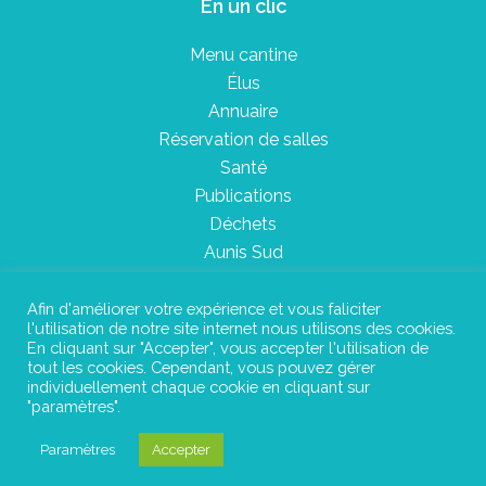
En un clic
Menu cantine
Élus
Annuaire
Réservation de salles
Santé
Publications
Déchets
Aunis Sud
Afin d'améliorer votre expérience et vous faliciter
l'utilisation de notre site internet nous utilisons des cookies.
Plan du site
En cliquant sur "Accepter", vous accepter l'utilisation de
tout les cookies. Cependant, vous pouvez gérer
Mentions légales
individuellement chaque cookie en cliquant sur
"paramètres".
Confidentialité
Paramètres
Accepter
©Instant Urbain