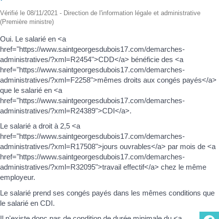
Vérifié le 08/11/2021 - Direction de l'information légale et administrative
(Première ministre)
Oui. Le salarié en <a
href="https://www.saintgeorgesdubois17.com/demarches-
administratives/?xml=R2454">CDD</a> bénéficie des <a
href="https://www.saintgeorgesdubois17.com/demarches-
administratives/?xml=F2258">mêmes droits aux congés payés</a>
que le salarié en <a
href="https://www.saintgeorgesdubois17.com/demarches-
administratives/?xml=R24389">CDI</a>.
Le salarié a droit à 2,5 <a
href="https://www.saintgeorgesdubois17.com/demarches-
administratives/?xml=R17508">jours ouvrables</a> par mois de <a
href="https://www.saintgeorgesdubois17.com/demarches-
administratives/?xml=R32095">travail effectif</a> chez le même
employeur.
Le salarié prend ses congés payés dans les mêmes conditions que
le salarié en CDI.
Il n'existe donc pas de condition de durée minimale du <a