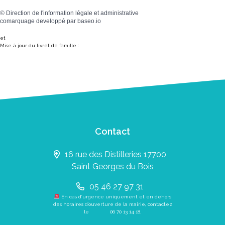
©
Direction de l'information légale et administrative
comarquage developpé par
baseo.io
et
Mise à jour du livret de famille :
Contact
16 rue des Distilleries 17700
Saint Georges du Bois
05 46 27 97 31
En cas d’urgence uniquement et en dehors
des horaires d’ouverture de la mairie, contactez
le
06 70 13 14 18
.